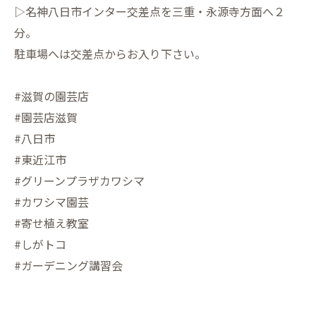
▷名神八日市インター交差点を三重・永源寺方面へ２
分。
駐車場へは交差点からお入り下さい。
#滋賀の園芸店
#園芸店滋賀
#八日市
#東近江市
#グリーンプラザカワシマ
#カワシマ園芸
#寄せ植え教室
#しがトコ
#ガーデニング講習会