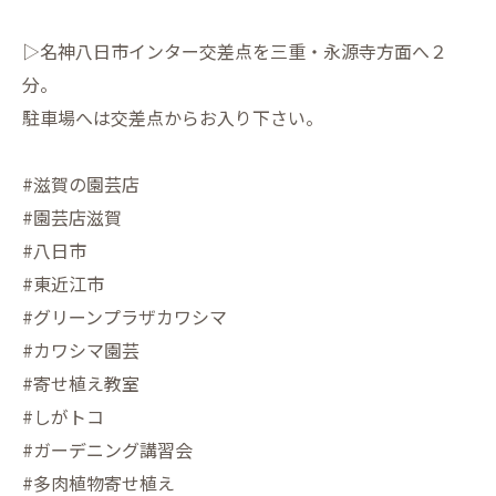
▷名神八日市インター交差点を三重・永源寺方面へ２
分。
駐車場へは交差点からお入り下さい。
#滋賀の園芸店
#園芸店滋賀
#八日市
#東近江市
#グリーンプラザカワシマ
#カワシマ園芸
#寄せ植え教室
#しがトコ
#ガーデニング講習会
#多肉植物寄せ植え