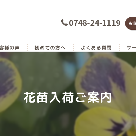
0748-24-1119
お
客様の声
初めての方へ
よくある質問
サ
種
土
花苗入荷ご案内
肥料
花
家庭