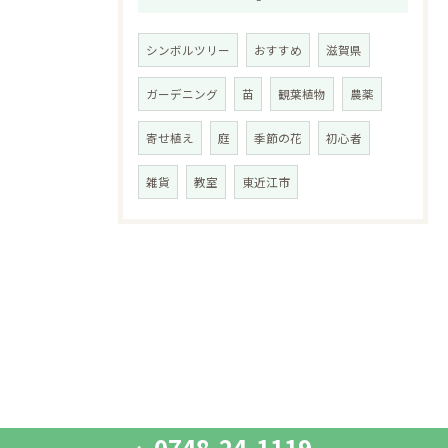
シンボルツリー
おすすめ
滋賀県
ガーデニング
苗
観葉植物
農薬
寄せ植え
庭
季節の花
初心者
雑貨
教室
東近江市
0748-24-1119