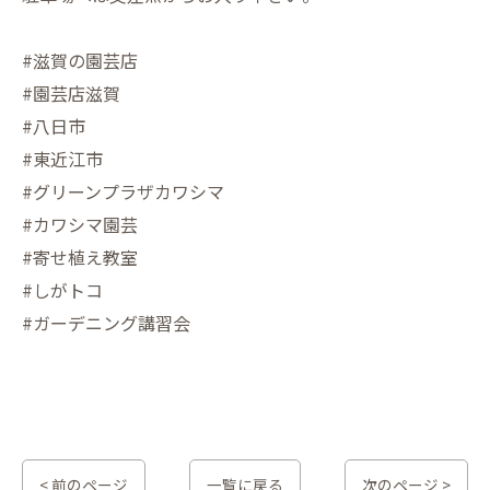
#滋賀の園芸店
#園芸店滋賀
#八日市
#東近江市
#グリーンプラザカワシマ
#カワシマ園芸
#寄せ植え教室
#しがトコ
#ガーデニング講習会
< 前のページ
一覧に戻る
次のページ >