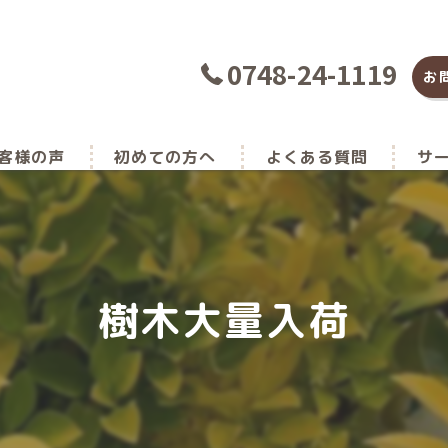
0748-24-1119
お
客様の声
初めての方へ
よくある質問
サ
種
土
樹木大量入荷
肥料
花
家庭