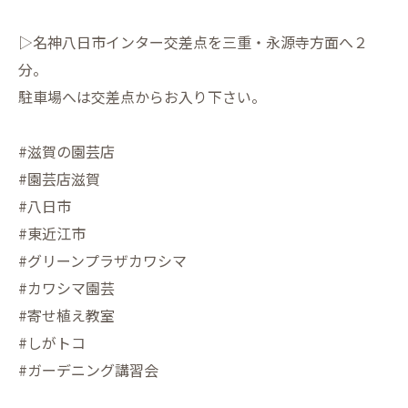
▷名神八日市インター交差点を三重・永源寺方面へ２
分。
駐車場へは交差点からお入り下さい。
#滋賀の園芸店
#園芸店滋賀
#八日市
#東近江市
#グリーンプラザカワシマ
#カワシマ園芸
#寄せ植え教室
#しがトコ
#ガーデニング講習会